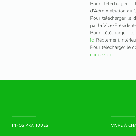
Pour télécharger 
d'Administration d
Pour télécharger le
par la Vice-Préside
Pour télécharger 
ici
Règlement intérie
Pour télécharger le
cliquez ici
INFOS PRATIQUES
VIVRE À C