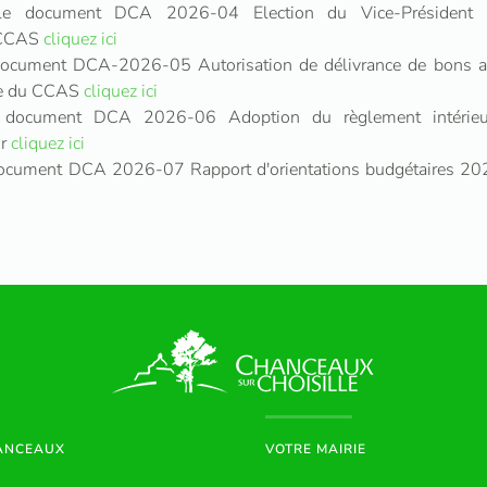
le document DCA 2026-04 Election du Vice-Président 
u CCAS
cliquez ici
 document DCA-2026-05 Autorisation de délivrance de bons al
nte du CCAS
cliquez ici
le document DCA 2026-06 Adoption du règlement intér
ur
cliquez ici
 document DCA 2026-07 Rapport d'orientations budgétaires 2
HANCEAUX
VOTRE MAIRIE