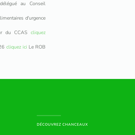
délégué au Conseil
imentaires d'urgence
ieur du CCAS
cliquez
026
cliquez ici
Le ROB
DÉCOUVREZ CHANCEAUX