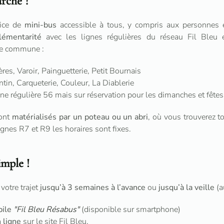
rche ?
vice de
mini-bus
accessible à tous, y compris aux personnes en
émentarité
avec les lignes régulières du réseau Fil Bleu e
re commune :
res, Varoir, Painguetterie, Petit Bournais
tin, Carqueterie, Couleur, La Diablerie
gne régulière 56 mais sur réservation pour les dimanches et fêtes
sont
matérialisés par un poteau ou un abri
, où vous trouverez t
ignes R7 et R9 les horaires sont fixes.
imple !
votre trajet
jusqu’à 3 semaines à l’avance
ou
jusqu’à la veille
(a
bile
"Fil Bleu Résabus"
(disponible sur smartphone)
 ligne
sur le site Fil Bleu.