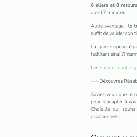
6 allers et 8 retou
que
17 minutes
.
Autre avantage :
le 
suffit de valider son t
La gare dispose égal
facilitant ainsi l’in
Les
horaires sont dis
----Découvrez Résabus
Saviez-vous que le 
pour s’adapter à vo
Choisille qui souhai
occasionnels.