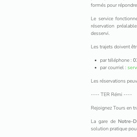
formés pour répondre
Le service fonction
réservation préalabl
desservi.
Les trajets doivent êtr
par téléphone :
0
par courriel :
serv
Les réservations peuv
---- TER Rémi ----
Rejoignez Tours en t
La gare de
Notre-D
solution pratique pour