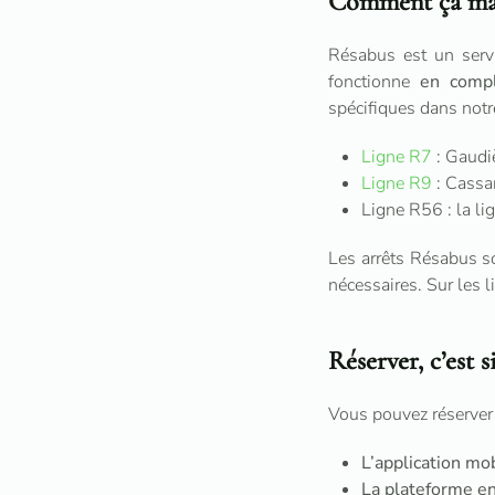
Comment ça ma
Résabus est un ser
fonctionne
en compl
spécifiques dans not
Ligne R7
: Gaudiè
Ligne R9
: Cassan
Ligne R56 : la li
Les arrêts Résabus 
nécessaires. Sur les l
Réserver, c’est s
Vous pouvez réserver 
L’application mo
La plateforme en