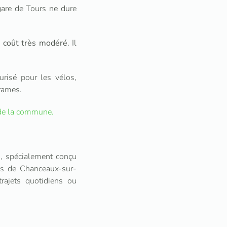
gare de Tours ne dure
un coût très modéré
. Il
urisé pour les vélos,
 rames.
e de la commune.
n
, spécialement conçu
nts de Chanceaux-sur-
trajets quotidiens ou