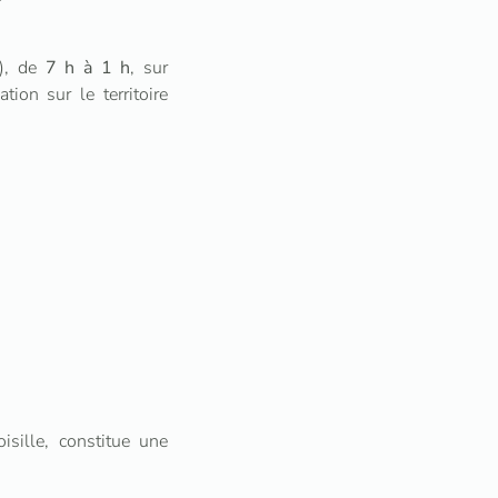
e), de
7 h à 1 h
, sur
tion sur le territoire
sille, constitue une