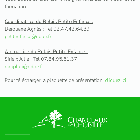
formation.
Coordinatrice du Relais Petite Enfance :
Derouané Agnès : Tel 02.47.42.64.39
petitenfance@ndoe.fr
Animatrice du Relais Petite Enfance :
Sirieix Julie : Tel 07.84.95.61.37
rampluri@ndoe.fr
Pour télécharger la plaquette de présentation,
cliquez ici