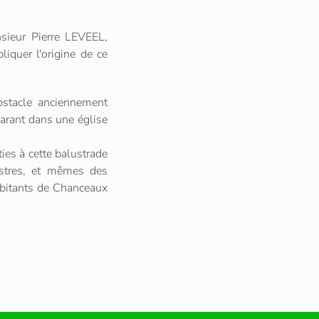
nsieur Pierre LEVEEL,
iquer l'origine de ce
obstacle anciennement
parant dans une église
ties à cette balustrade
istres, et mêmes des
habitants de Chanceaux