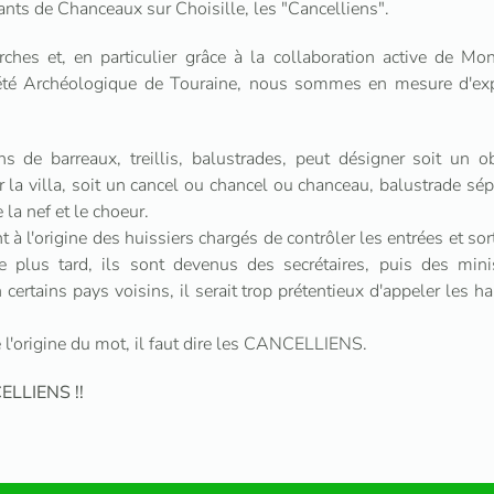
nts de Chanceaux sur Choisille, les "Cancelliens".
ches et, en particulier grâce à la collaboration active de Mo
été Archéologique de Touraine, nous sommes en mesure d'expl
ns de barreaux, treillis, balustrades, peut désigner soit un 
 la villa, soit un cancel ou chancel ou chanceau, balustrade sé
a nef et le choeur.
t à l'origine des huissiers chargés de contrôler les entrées et sor
 plus tard, ils sont devenus des secrétaires, puis des min
 certains pays voisins, il serait trop prétentieux d'appeler les 
 l'origine du mot, il faut dire les CANCELLIENS.
CELLIENS !!