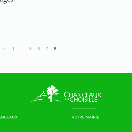
1
…
5
6
7
8
HANCEAUX
VOTRE MAIRIE