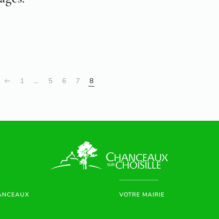
1
…
5
6
7
8
HANCEAUX
VOTRE MAIRIE